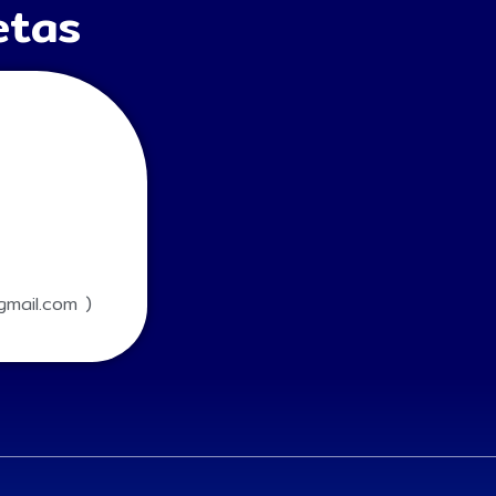
etas
mail.com )