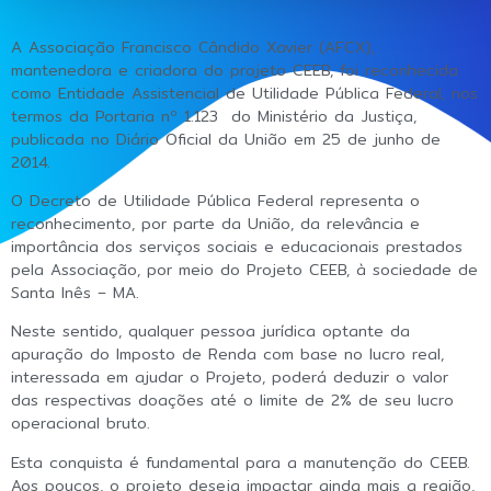
A Associação Francisco Cândido Xavier (AFCX),
mantenedora e criadora do projeto CEEB, foi reconhecida
como Entidade Assistencial de Utilidade Pública Federal, nos
termos da Portaria nº 1.123 do Ministério da Justiça,
publicada no Diário Oficial da União em 25 de junho de
2014.
O Decreto de Utilidade Pública Federal representa o
reconhecimento, por parte da União, da relevância e
importância dos serviços sociais e educacionais prestados
pela Associação, por meio do Projeto CEEB, à sociedade de
Santa Inês – MA.
Neste sentido, qualquer pessoa jurídica optante da
apuração do Imposto de Renda com base no lucro real,
interessada em ajudar o Projeto, poderá deduzir o valor
das respectivas doações até o limite de 2% de seu lucro
operacional bruto.
Esta conquista é fundamental para a manutenção do CEEB.
Aos poucos, o projeto deseja impactar ainda mais a região,